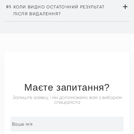
+
лікар уточнить перелік на консультації.
05
КОЛИ ВИДНО ОСТАТОЧНИЙ РЕЗУЛЬТАТ
ПІСЛЯ ВИДАЛЕННЯ?
Первинне загоєння — 7–14 днів. Остаточний вигляд
шкіри оцінюється через 1–3 місяці.
Маєте запитання?
Залиште заявку, і ми допоможемо вам з вибором
спеціаліста