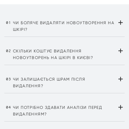
+
01
ЧИ БОЛЯЧЕ ВИДАЛЯТИ НОВОУТВОРЕННЯ НА
ШКІРІ?
Ні, процедура проводиться під місцевою анестезією.
+
Відчутним може бути лише короткий укол при
02
СКІЛЬКИ КОШТУЄ ВИДАЛЕННЯ
знеболенні.
НОВОУТВОРЕНЬ НА ШКІРІ В КИЄВІ?
Вартість залежить від кількості утворень, методу і
+
необхідності гістологічного аналізу.
03
ЧИ ЗАЛИШАЄТЬСЯ ШРАМ ПІСЛЯ
ВИДАЛЕННЯ?
При радіохвильовому методі — зазвичай ні. При
+
хірургічному можливий невеликий рубець, який при
04
ЧИ ПОТРІБНО ЗДАВАТИ АНАЛІЗИ ПЕРЕД
правильному догляді стає малопомітним.
ВИДАЛЕННЯМ?
Зазвичай ні. Якщо є показання до хірургічного методу,