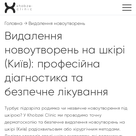
Головна
→
Видалення новоутворень
Видалення
новоутворень на шкірі
(Київ): професійна
діагностика та
безпечне лікування
Турбує підозріла родимка чи незвичне новоутворення під
шкірою? У Khobzei Clinic ми проводимо точну
дерматоскопію та безпечне видалення новоутворень на
шкірі (Київ) радіохвильовим або хірургічним методами.