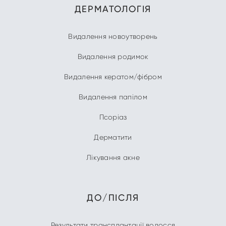
ДЕРМАТОЛОГІЯ
Видалення новоутворень
Видалення родимок
Видалення кератом/фібром
Видалення папілом
Псоріаз
Дерматити
Лікування акне
ДО/ПІСЛЯ
Результати трансплантації волосся