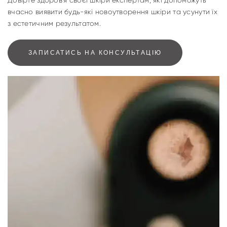
Довірте здоров'я своєї шкіри експертам, які допоможуть
вчасно виявити будь-які новоутворення шкіри та усунути їх
з естетичним результатом.
ЗАПИСАТИСЬ НА КОНСУЛЬТАЦІЮ