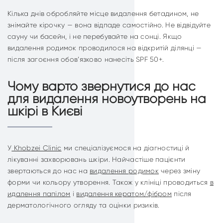
Кілька днів обробляйте місце видалення бетадином, не
знімайте кірочку — вона відпаде самостійно. Не відвідуйте
сауну чи басейн, і не перебувайте на сонці. Якщо
видалення родимок проводилося на відкритій ділянці —
після загоєння обов’язково нанесіть SPF 50+.
Чому варто звернутися до нас
для видалення новоутворень на
шкірі в Києві
У
Khobzei Clinic
ми спеціалізуємося на діагностиці й
лікуванні захворювань шкіри. Найчастіше пацієнти
звертаються до нас на
видалення родимок
через зміну
форми чи кольору утворення. Також у клініці проводиться
в
идалення папілом
і
видалення кератом/фібром
після
дерматологічного огляду та оцінки ризиків.