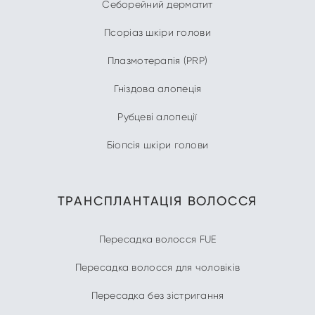
Себорейний дерматит
Псоріаз шкіри голови
Плазмотерапія (PRP)
Гніздова алопеція
Рубцеві алопеції
Біопсія шкіри голови
ТРАНСПЛАНТАЦІЯ ВОЛОССЯ
Пересадка волосся FUE
Пересадка волосся для чоловіків
Пересадка без зістригання