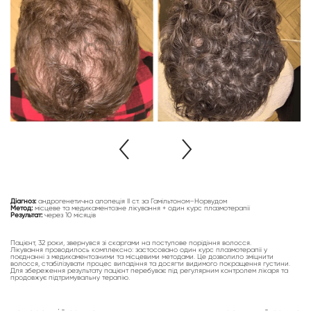
Діагноз:
андрогенетична алопеція ІІ ст. за Гамільтоном–Норвудом
Метод:
місцеве та медикаментозне лікування + один курс плазмотерапії
Результат:
через 10 місяців
Пацієнт, 32 роки, звернувся зі скаргами на поступове порідіння волосся.
Лікування проводилось комплексно: застосовано один курс плазмотерапії у
поєднанні з медикаментозними та місцевими методами. Це дозволило зміцнити
волосся, стабілізувати процес випадіння та досягти видимого покращення густини.
Для збереження результату пацієнт перебуває під регулярним контролем лікаря та
продовжує підтримувальну терапію.