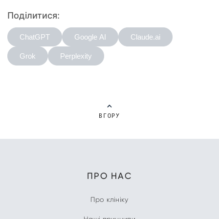
Поділитися:
ChatGPT
Google AI
Claude.ai
Grok
Perplexity
ВГОРУ
ПРО НАС
Про клініку
Наші принципи