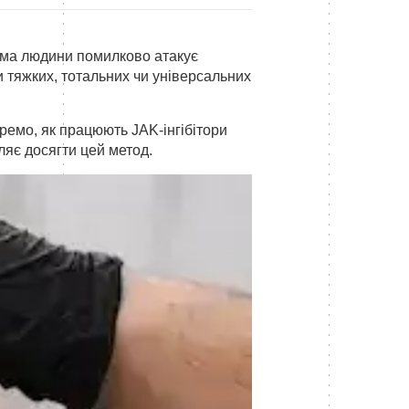
тема людини помилково атакує
и тяжких, тотальних чи універсальних
ремо, як працюють JAK-інгібітори
оляє досягти цей метод.