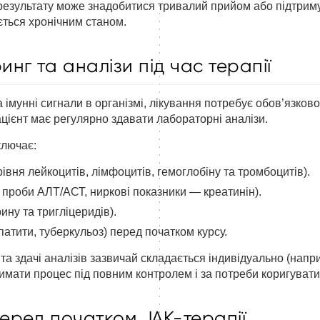
результату може знадобитися тривалий прийом або підтримую
ться хронічним станом.
нг та аналізи під час терапії
а імунні сигнали в організмі, лікування потребує обов’язко
ацієнт має регулярно здавати лабораторні аналізи.
ключає:
рівня лейкоцитів, лімфоцитів, гемоглобіну та тромбоцитів).
ві проби АЛТ/АСТ, ниркові показники — креатинін).
ину та тригліцеридів).
епатити, туберкульоз) перед початком курсу.
 та здачі аналізів зазвичай складається індивідуально (напри
тримати процес під повним контролем і за потреби коригуват
еред початком JAK-терапії