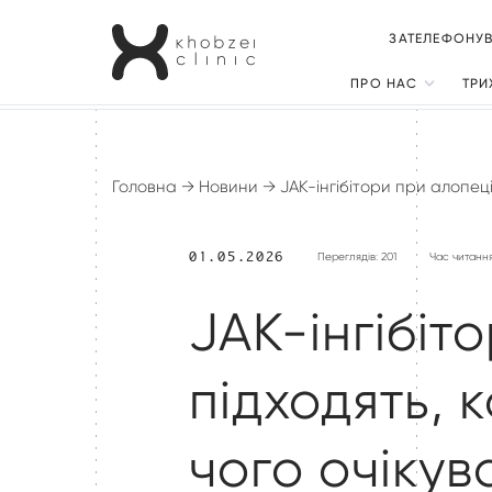
ЗАТЕЛЕФОНУВА
ПРО НАС
ТРИ
Про клініку
Три
Наші принципи
Вип
Головна
→
Новини
→
JAK-інгібітори при алопеці
Вип
01.05.2026
Переглядів: 201
Час читання
Вип
Себ
JAK-інгібіт
Псо
підходять, 
Пла
Гні
чого очікув
Руб