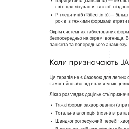
Барицитиніб (Baricitinib) — це с
світі для лікування тяжкої гніздов
Рітлецитиніб (Ritlecitinib) — біль
років із тяжкими формами втрати 
Окрім системних таблетованих форм, 
безпосередньо на окремі вогнища. Ви
пацієнта та попереднього анамнезу.
Коли призначають JAK-
Ця терапія не є базовою для легких 
самостійно або під впливом місцевих
Лікар розглядає доцільність признач
Тяжкі форми захворювання (втрат
Тотальна алопеція (повна втрата в
Швидкопрогресуючий перебіг хвор