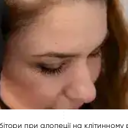
ітори при алопеції на клітинному р