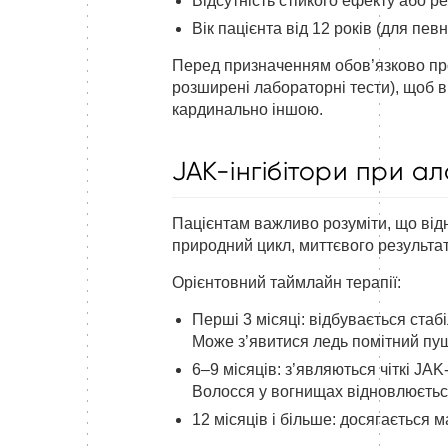
Відсутність стійкого ефекту або р
Вік пацієнта від 12 років (для пе
Перед призначенням обов’язково про
розширені лабораторні тести), щоб в
кардинально іншою.
JAK-інгібітори при ал
Пацієнтам важливо розуміти, що від
природний цикл, миттєвого результат
Орієнтовний таймлайн терапії:
Перші 3 місяці: відбувається ста
Може з’явитися ледь помітний пуш
6–9 місяців: з’являються чіткі JAK
Волосся у вогнищах відновлюється
12 місяців і більше: досягається