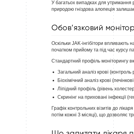
У багатьох випадках для утримання 
природою гніздова алопеція залишає
Обов’язковий монітори
Оскільки JAK-інгібітори впливають н
початком прийому та під час курсу п
Стандартний профіль моніторингу в
Загальний аналіз крові (контроль 
Біохімічний аналіз крові (печінко
Ліпідний профіль (рівень холестер
Скринінг на приховані інфекції (г
Графік контрольних візитів до лікаря
потім кожні 3 місяці), що дозволяє 
Що запитати лікаря п