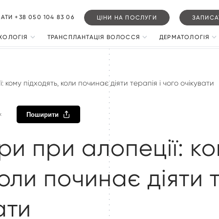
ТИ +38 050 104 83 06
ЦІНИ НА ПОСЛУГИ
ЗАПИСА
ХОЛОГІЯ
ТРАНСПЛАНТАЦІЯ ВОЛОССЯ
ДЕРМАТОЛОГІЯ
хоскопія
Пересадка волосся FUE
Видалення ново
адіння волосся у чоловіків
Пересадка волосся для чоловіків
Видалення роди
ї: кому підходять, коли починає діяти терапія і чого очікувати
адіння волосся у жінок
Пересадка волосся у жінок
Видалення папі
Поширити
:
адіння волосся у дітей
Пересадка без зістригання
Видалення кера
орейний дерматит
Пересадка у зону рубця
Псоріаз
ори при алопеції: к
ріаз шкіри голови
Пересадка брів
Дерматити
коли починає діяти т
змотерапія (PRP)
Пересадка бороди
Лікування акне
здова алопеція
ати
цеві алопеції