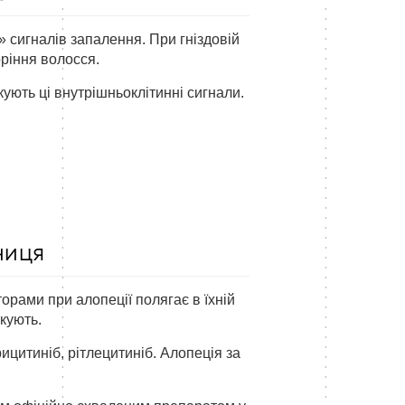
» сигналів запалення. При гніздовій
ріння волосся.
кують ці внутрішньоклітинні сигнали.
ниця
торами при алопеції полягає в їхній
кують.
цитиніб, рітлецитиніб. Алопеція за