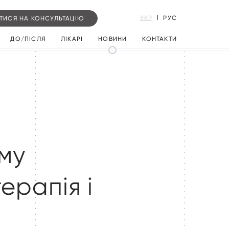
УКР
РУС
ТИСЯ НА КОНСУЛЬТАЦІЮ
ДО/ПІСЛЯ
ЛІКАРІ
НОВИНИ
КОНТАКТИ
утворень
мок
лом
том/фібром
ому
ерапія і