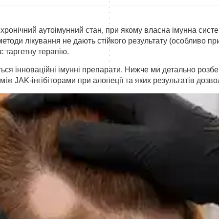
псія шкіри голови
 хронічний аутоімунний стан, при якому власна імунна сис
методи лікування не дають стійкого результату (особливо пр
 таргетну терапію.
ься інноваційні імунні препарати. Нижче ми детально розбе
 між JAK-інгібіторами при алопеції та яких результатів дозв