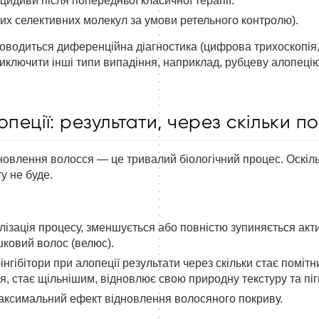
ецидиви після попередньої класичної терапії.
вних селективних молекул за умови ретельного контролю).
водиться диференційна діагностика (цифрова трихоскопія, і
иключити інші типи випадіння, наприклад, рубцеву алопецію,
опеції: результати, через скільки п
новлення волосся — це тривалий біологічний процес. Оскіль
у не буде.
білізація процесу, зменшується або повністю зупиняється ак
ковий волос (велюс).
-інгібітори при алопеції результати через скільки стає помі
, стає щільнішим, відновлює свою природну текстуру та пі
 максимальний ефект відновлення волосяного покриву.