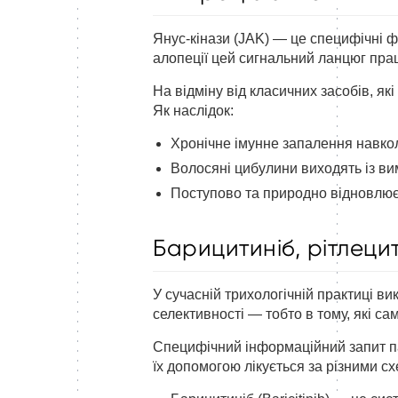
Янус-кінази (JAK) — це специфічні ф
алопеції цей сигнальний ланцюг прац
На відміну від класичних засобів, як
Як наслідок:
Хронічне імунне запалення навко
Волосяні цибулини виходять із в
Поступово та природно відновлює
Барицитиніб, рітлецит
У сучасній трихологічній практиці ви
селективності — тобто в тому, які с
Специфічний інформаційний запит па
їх допомогою лікується за різними с