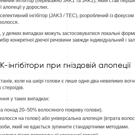
истемний інгібітор (переважно JAK1 та JAK2), який став пер
ої алопеції у дорослих.
ш селективний інгібітор (JAK3 / TEC), розроблений із фокусом 
волосся.
у деяких випадках можуть застосовуватися локальні форми (
бір конкретної діючої речовини завжди індивідуальний і зал
інгібітори при гніздовій алопеції
станів, коли на шкірі голови є лише одне-два невеликих вог
 стероїдів.
ення у таких випадках:
а понад 20–50% волосяного покриву голови).
олосся на голові) або універсальна алопеція (втрата волосс
оби, який не вдається зупинити стандартними методами.