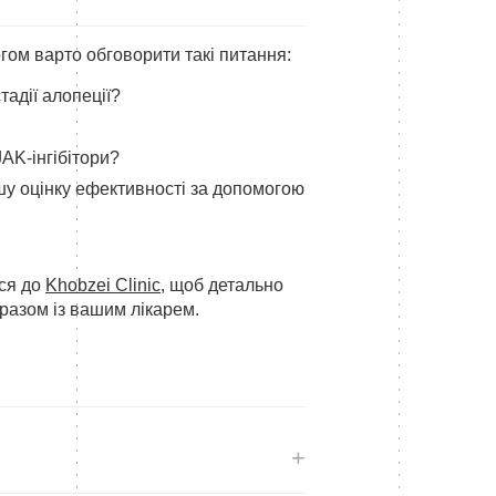
огом варто обговорити такі питання:
адії алопеції?
AK-інгібітори?
ршу оцінку ефективності за допомогою
ься до
Khobzei Clinic
, щоб детально
разом із вашим лікарем.
+