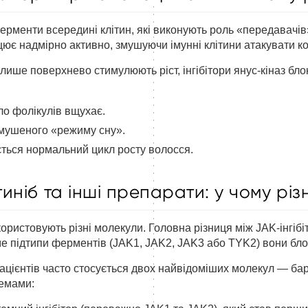
ерменти всередині клітин, які виконують роль «передавачів
ює надмірно активно, змушуючи імунні клітини атакувати ко
і лише поверхнево стимулюють ріст, інгібітори янус-кіназ бло
ло фолікулів вщухає.
имушеного «режиму сну».
ться нормальний цикл росту волосся.
иніб та інші препарати: у чому різ
користовують різні молекули. Головна різниця між JAK-інгібі
аме підтипи ферментів (JAK1, JAK2, JAK3 або TYK2) вони бло
цієнтів часто стосується двох найвідоміших молекул — бари
хемами: