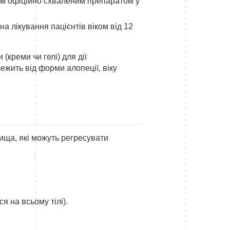
шим офіційно схваленим препаратом у
на лікування пацієнтів віком від 12
креми чи гелі) для дії
ежить від форми алопеції, віку
нища, які можуть регресувати
я на всьому тілі).