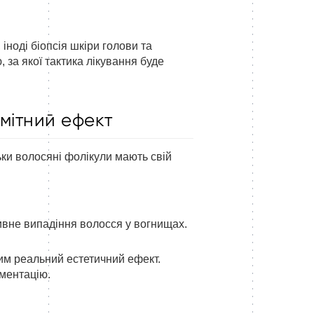
ноді біопсія шкіри голови та
 за якої тактика лікування буде
омітний ефект
ки волосяні фолікули мають свій
тивне випадіння волосся у вогнищах.
тним реальний естетичний ефект.
гментацію.