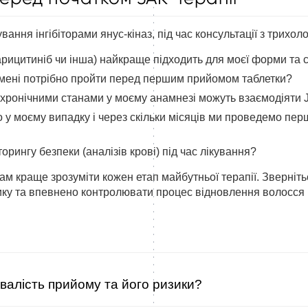
ання інгібіторами янус-кіназ, під час консультації з трихол
рицитиніб чи інша) найкраще підходить для моєї форми та ст
в мені потрібно пройти перед першим прийомом таблетки?
хронічними станами у моєму анамнезі можуть взаємодіяти J
о у моєму випадку і через скільки місяців ми проведемо пе
орингу безпеки (аналізів крові) під час лікування?
ам краще зрозуміти кожен етап майбутньої терапії. Зверніт
ику та впевнено контролювати процес відновлення волосся 
ивалість прийому та його ризики?