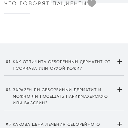
ЧТО ГОВОРЯТ ПАЦИЕНТЫ
+
01
КАК ОТЛИЧИТЬ СЕБОРЕЙНЫЙ ДЕРМАТИТ ОТ
ПСОРИАЗА ИЛИ СУХОЙ КОЖИ?
Эти состояния действительно легко перепутать.
+
Псориаз даёт плотные серебристые бляшки,
02
ЗАРАЗЕН ЛИ СЕБОРЕЙНЫЙ ДЕРМАТИТ И
себорейный дерматит — жирные желтоватые чешуйки,
МОЖНО ЛИ ПОСЕЩАТЬ ПАРИКМАХЕРСКУЮ
сухая кожа шелушится равномерно, без воспаления.
ИЛИ БАССЕЙН?
Но точно определить можно только во время
диагностики.
Нет, это не заразное заболевание. Парикмахерскую и
+
бассейн посещать можно. Во время обострения лучше
03
КАКОВА ЦЕНА ЛЕЧЕНИЯ СЕБОРЕЙНОГО