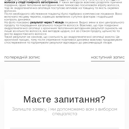
волосся у стадії помірного загострення.
У таких випадках важливо розділяти причини
порідіння, адже телогенне випадіння може тимчасово посилювати втрату волосся,
тоді як андрогенетична алопеція поступово впливає на товщину та якість окремих
волосин.
Після необхідного обстеження пацієнтці було підібрано комплексне лікування. Воно
включало місцеву терапію, корекцію виявлених супутніх факторів і подальший
контроль динаміки.
На фото показано
результат через 7 місяців
лікування. Видно зміни в зоні центрального
проділу та покращення загального покриття волосся. Важливо, що при поєднанні
андрогенетичної алопеції з хронічним телогенним випадінням результат оцінюють не
лише за кількістю волосся, яке випадає щодня, а й за станом проділу, щільністю та
якістю відростаючого волосся.
Такий результат не означає, що схильність до андрогенетичної алопеції зникла. Це
хронічний процес, тому після отримання позитивної динаміки важливо продовжувати
спостереження та підтримувати результат відповідно до рекомендацій лікаря.
попередній запис
наступний запис
Маєте запитання?
Залиште заявку, і ми допоможемо вам з вибором
спеціаліста