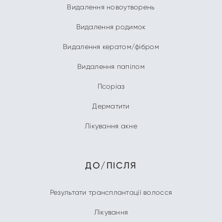
Видалення новоутворень
Видалення родимок
Видалення кератом/фібром
Видалення папілом
Псоріаз
Дерматити
Лікування акне
ДО/ПІСЛЯ
Результати трансплантації волосся
Лікування