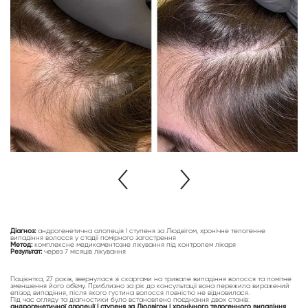
Діагноз:
андрогенетична алопеція І ступеня за Людвігом, хронічне телогенне
випадіння волосся у стадії помірного загострення
Метод:
комплексне медикаментозне лікування під контролем лікаря
Результат:
через 7 місяців лікування
Пацієнтка, 27 років, звернулася зі скаргами на тривале випадіння волосся та помітне
зменшення його об’єму. Приблизно за рік до консультації вона пережила виражений
епізод випадіння, після якого густина волосся повністю не відновилася.
Під час огляду та діагностики було встановлено поєднання двох станів:
андрогенетичної алопеції І ступеня за Людвігом і хронічного телогенного випадіння