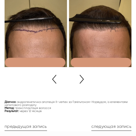
Діагноз:
андрогенетична алопеція ІІ–vertex за Гамільтоном–Норвудом, із елементами
нетипового розподілу
Метод:
трансплантація волосся
Результат:
через 12 місяців
предыдущая запись
следующая запись