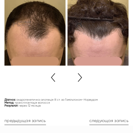
Діагноз:
андрогенетична алопеція ІІІ ст. за Гамільтоном–Норвудом
Метод:
трансплантація волосся
Результат:
через 12 місяців
предыдущая запись
следующая запись